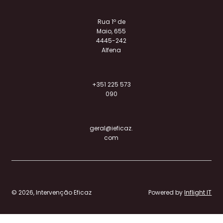
Rua 1º de
Maio, 655
4445-242
Alfena
+351 225 573
090
geral@ieficaz.
com
© 2026, Intervenção Eficaz
Powered by
Inflight IT