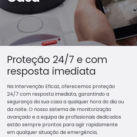
subme
os
Agent
es
Portfó
lio
Proteção 24/7 e com
Conta
resposta imediata
ctos
Na Intervenção Eficaz, oferecemos proteção
24/7 com resposta imediata, garantindo a
segurança da sua casa a qualquer hora do dia ou
da noite. O nosso sistema de monitorização
avançado e a equipa de profissionais dedicados
estão sempre prontos para agir rapidamente
em qualquer situação de emergência,