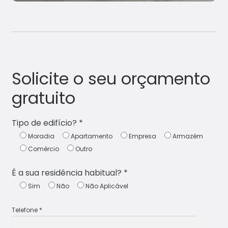
Solicite o seu orçamento
gratuito
Tipo de edifício? *
Moradia
Apartamento
Empresa
Armazém
Comércio
Outro
É a sua residência habitual? *
Sim
Não
Não Aplicável
Telefone *