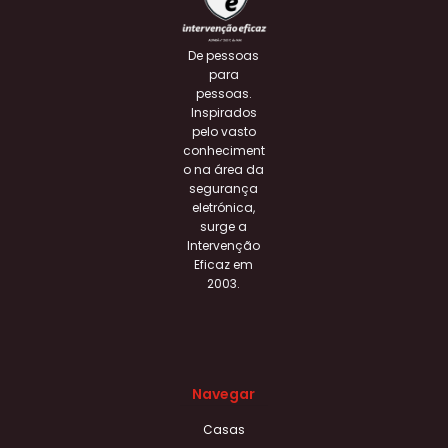
De pessoas
para
pessoas.
Inspirados
pelo vasto
conheciment
o na área da
segurança
eletrónica,
surge a
Intervenção
Eficaz em
2003.
Navegar
Casas