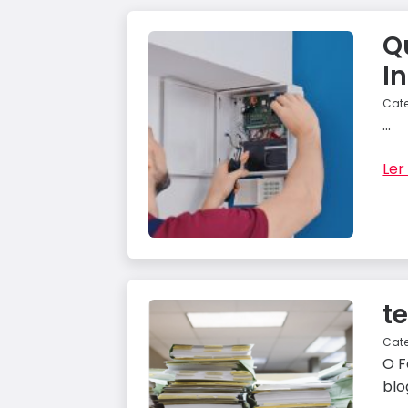
Q
I
Cat
...
Ler 
t
Cat
O F
blo