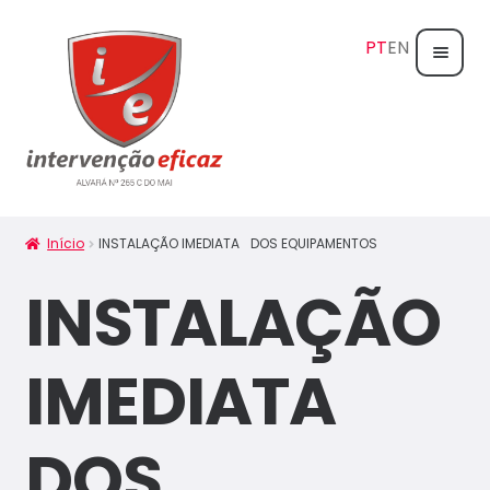
Home
Maximi
Casas
subme
Maximi
Empr
Início
INSTALAÇÃO IMEDIATA DOS EQUIPAMENTOS
subme
esas
INSTALAÇÃO
Maximi
Serviç
subme
os
IMEDIATA
Agent
es
DOS