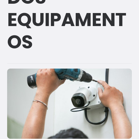
Portfó
EQUIPAMENT
lio
Conta
OS
ctos