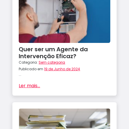
Portfó
lio
Conta
ctos
Quer ser um Agente da
Intervenção Eficaz?
Categoria:
Sem categoria
Publicado em
19 de Junho de 2024
...
Ler mais...