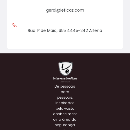
geral@ieficaz.com
Rua 1º de Maio, 655 4445-242 Alfena
De pessoas
para
pessoas.
Inspirados
pelo vasto
conheciment
o na área da
segurança